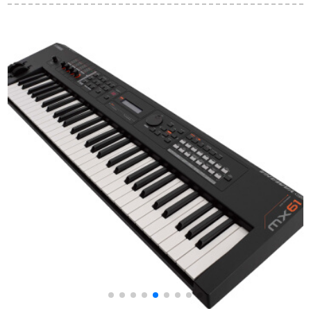
ボードプロ舞台編曲
子キーボンド61キー
ノキボア成人専门家
キーボンド970進級モ
ボードTB 100黒電子
家庭用コースト1:APP
デルPSR-S 975公式
キーボンバー+X琴架
版+大プロモーション
装備+全セクト