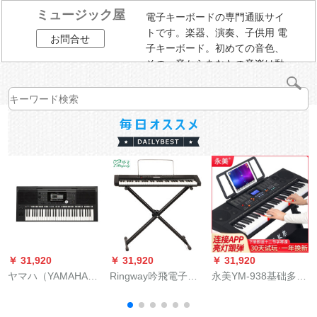
ミュージック屋
電子キーボードの専門通販サイ
トです。楽器、演奏、子供用 電
お問合せ
子キーボード。初めての音色、
その一音からあなたの音楽は動
き始める。
￥ 31,920
￥ 31,920
￥ 31,920
￥
ヤマハ（YAMAHA）
Ringway吟飛電子ボ
永美YM-938基础多机
PSR-S 775 S 945電
ンTB 100初心電子キ
能子供电子キッド初
子キーボンド61キー
ーボンド成人入門電
心者入门教师61ピア