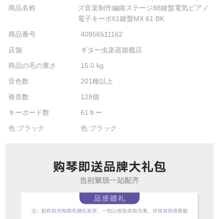
商品名称
ズ音楽制作編曲ステージ88鍵盤電気ピアノ
電子キーボ61鍵盤MX 61 BK
商品番号
40956511162
店舗
ギター虫楽器旗艦店
商品の毛の重さ
15.0 kg
音色数
201種以上
複音数
128個
キーボード数
61キー
色:ブラック
色:ブラック