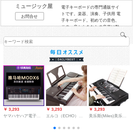
ミュージック屋
電子キーボードの専門通販サイ
トです。楽器、演奏、子供用 電
お問合せ
子キーボード。初めての音色、
その一音からあなたの音楽は動
き始める。
￥ 3,293
￥ 3,293
￥ 3,293
￥
ヤマハヤハア電子音
エルコ（ECHO）電
美乐斯(Miles)美乐斯
M
楽シムセサミ音楽制
子キーボンド61キー
61キーボード電子キ
作ワークスタディ出
ボード多機能教育61
ーボンボン多機能電