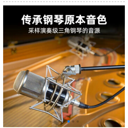
演MIDI编曲ホーテ
キーボード標準鍵盤
子キーボンド大人子
MODX 61キーボンド
初学入門児大人演奏
供向け教育電子ピア
MODX 6（新品）
練習電子キーボリン
ノ仿ピノキーボード
グ
セト999電子キーボン
ド+礼装バケット+電
子キーボンド