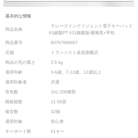
基本的な情報
テレーズインテリジェント電子キーパッド
商品名称
61鍵盤PT 611旗艦版/優雅黒+琴包
商品番号
60757688657
店舗
トランジスト楽器旗艦店
商品の毛の重さ
3.5 kg
適用年齢
3-6歳、7-12歳、12歳以上
適用対象者
共通
音色数
101-200種類
模範曲数
11-50首
複音数
32個
適用対象
初心者
キーボード数
61キー