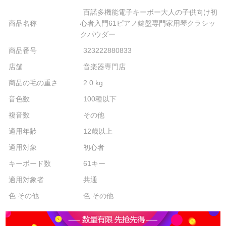
百諾多機能電子キーボー大人の子供向け初
商品名称
心者入門61ピアノ鍵盤専門家用琴クラシッ
クパウダー
商品番号
323222880833
店舗
音楽器専門店
商品の毛の重さ
2.0 kg
音色数
100種以下
複音数
その他
適用年齢
12歳以上
適用対象
初心者
キーボード数
61キー
適用対象者
共通
色:その他
色:その他