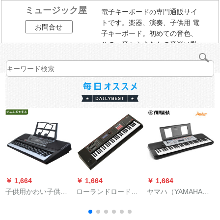
ミュージック屋
電子キーボードの専門通販サイ
トです。楽器、演奏、子供用 電
お問合せ
子キーボード。初めての音色、
その一音からあなたの音楽は動
き始める。
￥ 1,664
￥ 1,664
￥ 1,664
￥
子供用かわい子供用
ローランドロード电
ヤマハ（YAMAHA）
電子キーボンド多機
子合成器XP 1011キ
YPT-260入門級初心
（
能赤ちゃんは中国語
ーボード音楽キーボ
者電子キーボンド61
r