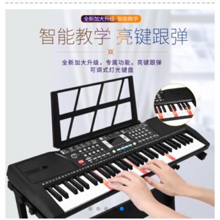
で61ボタン電子キー
ンバーXP 300パソネ
キーボード子供教育
ボンド教育用ピアノ
ット音楽ワ`ククボッ
用琴の公式標準装備
初心者【レベアープ
クスの电子キーボー
+全セト付属品
多音階習練版】USB
ドシンセサイザー
メモア/携帯帯電話
J
+琴架+琴貼