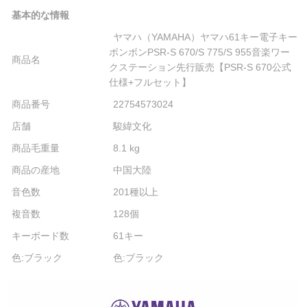
基本的な情報
ヤマハ（YAMAHA）ヤマハ61キー電子キー
ボンボンPSR-S 670/S 775/S 955音楽ワー
商品名
クステーション先行販売【PSR-S 670公式
仕様+フルセット】
商品番号
22754573024
店舗
駿緯文化
商品毛重量
8.1 kg
商品の産地
中国大陸
音色数
201種以上
複音数
128個
キーボード数
61キー
色:ブラック
色:ブラック