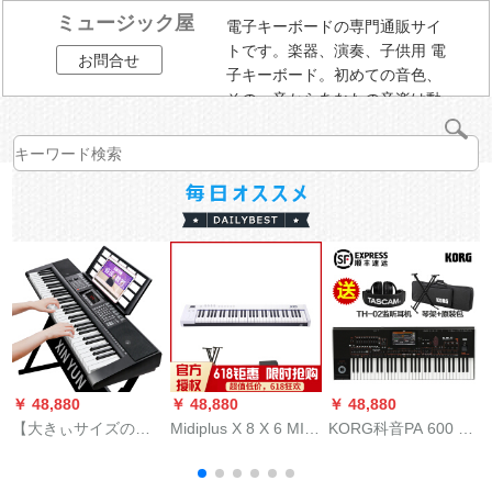
ミュージック屋
電子キーボードの専門通販サイ
トです。楽器、演奏、子供用 電
お問合せ
子キーボード。初めての音色、
その一音からあなたの音楽は動
き始める。
￥ 48,880
￥ 48,880
￥ 48,880
￥
【大きぃサイズの琴
Midiplus X 8 X 6 MIDI
KORG科音PA 600 PA
ペ
の鍵盤の幅2.2 cm】
キーボンド88 61キー
700 PA 1000 PA 4 X
XINYUNスマイト電子
编曲キーボンボン25
编曲キーパーボンド