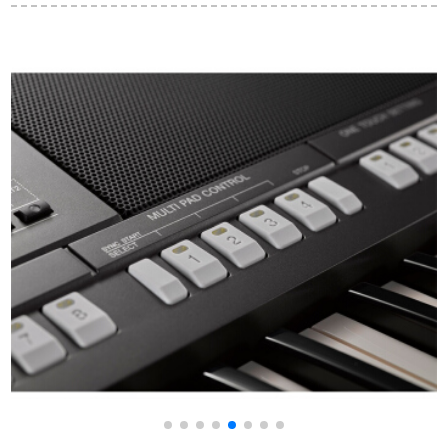
キーホルダー大人の
キー初心者入门电子
シーザー顺豊、自宅
子供の初心者入門61
音楽キーボックスX 6
PA 4 X-61キーパー
ピアノの鍵盤のアカ
2017版+ペダンル+X
+全セト実用パンツツ
リと教育365初心者基
型サポノート
礎版+z琴の台+琴のバ
ッグ+大きなプレゼン
9
トの包みみ