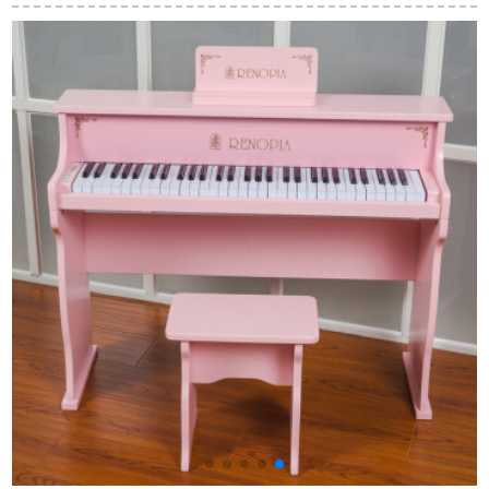
曲キボンド970-770進
キーボンド専門家用
子供用多機能ピアラ
級モデルPSR-S 775
琴経典黒+琴架
イト付の女の子啓蒙
公式装備+全セクト
早教：青