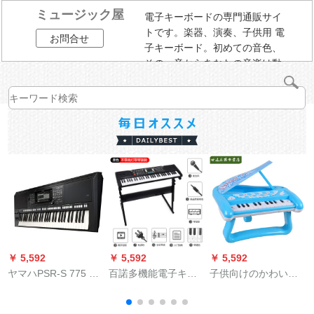
ミュージック屋
電子キーボードの専門通販サイ
トです。楽器、演奏、子供用 電
お問合せ
子キーボード。初めての音色、
その一音からあなたの音楽は動
き始める。
￥ 5,592
￥ 5,592
￥ 5,592
￥
ヤマハPSR-S 775 S
百諾多機能電子キッ
子供向けのかわいい
永
945電子キッド61キ
ドアダルト子供供用
子供の電子キーボン
ーボードプロ舞台編
初心者入門61ピアノ
バーのおもちゃんの