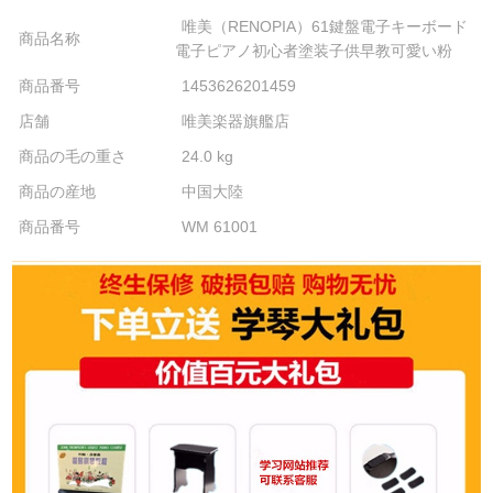
唯美（RENOPIA）61鍵盤電子キーボード
商品名称
電子ピアノ初心者塗装子供早教可愛い粉
商品番号
1453626201459
店舗
唯美楽器旗艦店
商品の毛の重さ
24.0 kg
商品の産地
中国大陸
商品番号
WM 61001