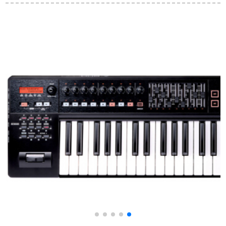
リトリトリトリトリ
ンド1-2-5歳の子供の
ンド
専门ブティック2:YM-
诞生日プリセット六
160+ビレッジ+チェ
一青の手拍子のオル
ア
ガは携帯电话に接続
します。