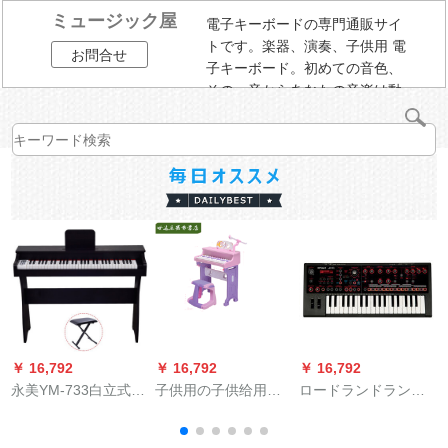
ミュージック屋
電子キーボードの専門通販サイ
トです。楽器、演奏、子供用 電
お問合せ
子キーボード。初めての音色、
その一音からあなたの音楽は動
き始める。
￥ 16,792
￥ 16,792
￥ 16,792
￥
永美YM-733白立式電
子供用の子供给用の
ロードランドランド
美
子キーボンド入門61
ピアノおもちゃん、
JD-XI 37キーーアナ
ピアノ鍵盤イレント
子供给の电子キーボ
ログド変编曲キーボ