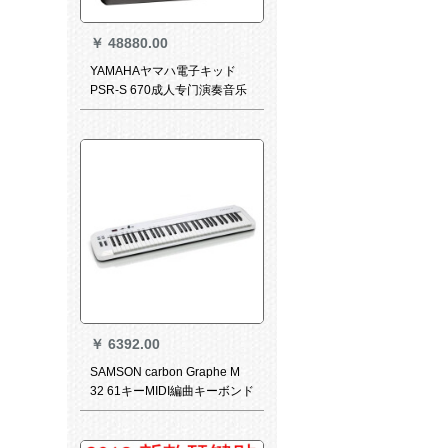
￥
48880.00
YAMAHAヤマハ電子キッド
PSR-S 670成人专门演奏音乐
ワ-クククスタッド编曲キボン
ドPSRS 670+自宅に配达+オ
ルゴ-ル+オルゴ·バケットなど
をプレゼントします。
￥
6392.00
SAMSON carbon Graphe M
32 61キーMIDI編曲キーボンド
SAMSON Carbon 61