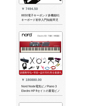
￥
7494.50
8650電子キーボンド多機能61
キーボード初学入門知能琴児
教育88知能版+工型琴架点灯
版
￥
180880.00
Nord Node電気ピノPiano 3
Electro HP flセイトの重電ピノ
LED A 1キーボーボーボーボー
ノート合成器Electro 6 D(73キ
ーー-半重量)