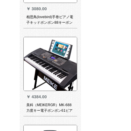
￥
3080.00
相思鳥(lovebird)手巻ピアノ電
子キッドボンボン88キーボン
ド大人子試用テ-プMIDIベル延
長ペダンル88キーボンドの手
巻きピノX S 802
￥
4384.00
美科（MEIKERGR）MK-688
力度キー電子ボンボン61ピア
ノキーボード大人子供供初学
知能幼児専門教育電子ピノ
APPレイトグリング+ビレック