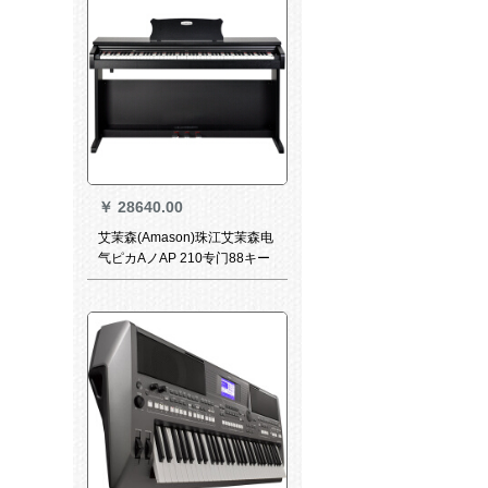
￥
28640.00
艾茉森(Amason)珠江艾茉森电
气ピカAノAP 210专门88キー
ボード重槌専门立体知能初心
者电子ピカノ黒+ギフトバクグ