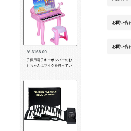
お問い合
お問い合
￥
3168.00
子供用電子キーボンバーのお
もちゃんはマイクを持ってい
ます。赤ちゃん用ピアノは1-
3-6-8歳の青いライトと豪華版
を弾きます。電源+マイク+楽
谱+アニメのキーボードです。