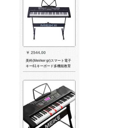
+Z型琴架+琴包+琴包+琴包+琴
包+琴腰掛
￥
2544.00
美科(Meirker gr)スマート電子
キー61キーボード多機能教育
49キーボード子供大人の初心
者入門楽器はイヤホーンイク
多機能教育タイプ2102+大祝
儀バーガー+工型琴架に接続し
ます。