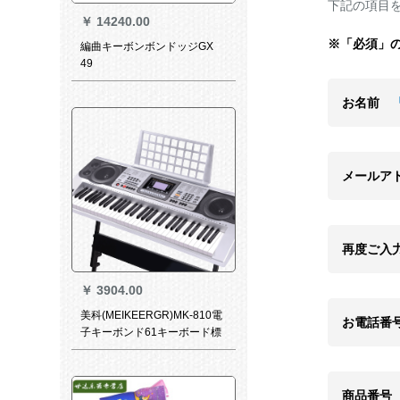
下記の項目
￥
14240.00
※「必須」
編曲キーボンボンドッジGX
49
お名前
メールア
再度ご入
￥
3904.00
美科(MEIKEERGR)MK-810電
お電話番
子キーボンド61キーボード標
準キーボード大人児童初学専
門教育演奏電子キーパッドボ
ンド公式標準装備+大祝儀バー
商品番号
ガー+Z型琴架+琴包+琴腰掛け