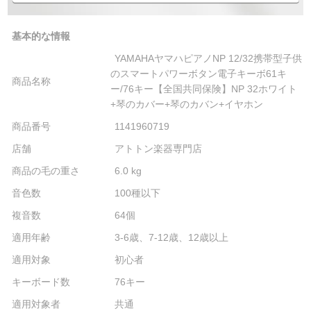
基本的な情報
YAMAHAヤマハピアノNP 12/32携帯型子供
のスマートパワーボタン電子キーボ61キ
商品名称
ー/76キー【全国共同保険】NP 32ホワイト
+琴のカバー+琴のカバン+イヤホン
商品番号
1141960719
店舗
アトトン楽器専門店
商品の毛の重さ
6.0 kg
音色数
100種以下
複音数
64個
適用年齢
3-6歳、7-12歳、12歳以上
適用対象
初心者
キーボード数
76キー
適用対象者
共通