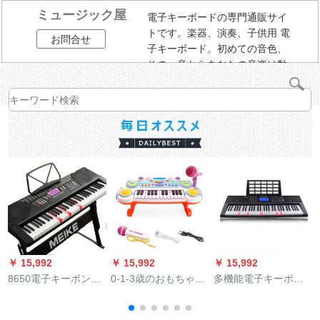
ミュージック屋
電子キーボードの専門通販サイ
トです。楽器、演奏、子供用 電
お問合せ
子キーボード。初めての音色、
その一音からあなたの音楽は動
き始める。
￥ 15,992
￥ 15,992
￥ 15,992
￥
8650電子キーボンド
0-1-3歳のおもちゃの
多機能電子キーボン
多機能61キーボード
女の子8赤ちゃん6-12
ド初心者入門61ピア
（
初学入門知能琴幼児
ヶ月の電子キーボン
ノ鍵児教育電子キー