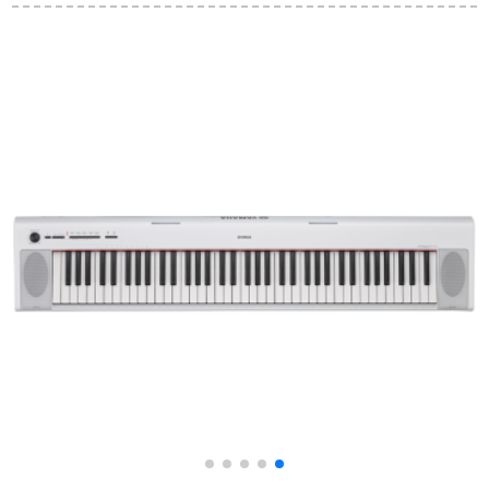
教育88基礎版＋
ド充電式マイク払い
ボー365ピンク+【基
の電子キーボンド充
礎版】
電版(青)