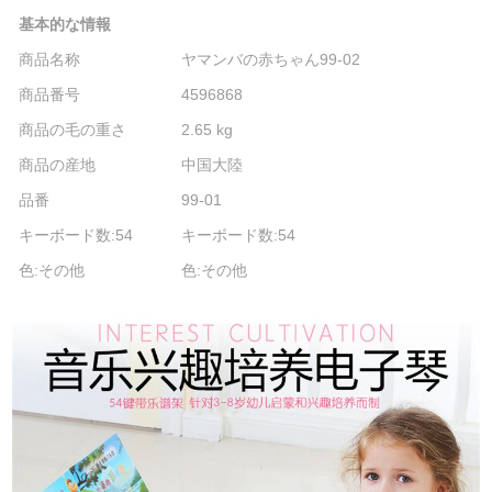
基本的な情報
商品名称
ヤマンバの赤ちゃん99-02
商品番号
4596868
商品の毛の重さ
2.65 kg
商品の産地
中国大陸
品番
99-01
キーボード数:54
キーボード数:54
色:その他
色:その他