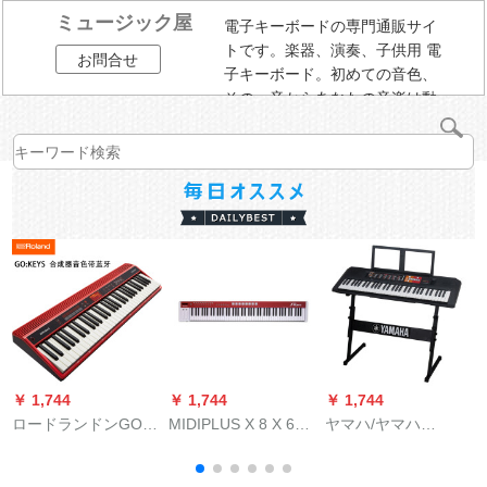
ミュージック屋
電子キーボードの専門通販サイ
トです。楽器、演奏、子供用 電
お問合せ
子キーボード。初めての音色、
その一音からあなたの音楽は動
き始める。
￥ 1,744
￥ 1,744
￥ 1,744
￥
ロードランドンGO-
MIDIPLUS X 8 X 6
ヤマハ/ヤマハ
61 K/61 P 61ボンテ
PROはMIDIキーボン
YAMAHAヤマハ電子
M
ーブルトニース成人
ド88 61キーをアップ
キホーPSR-F 51初心