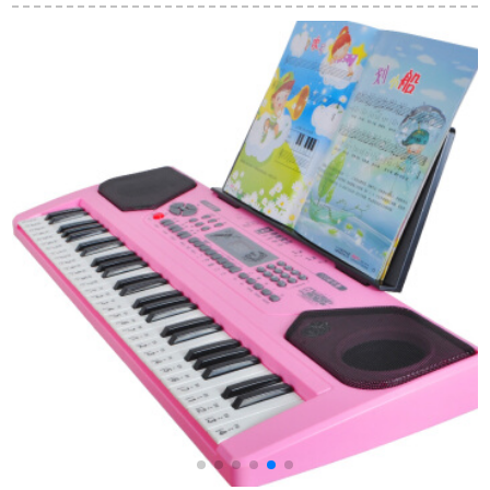
子演奏電子キーボー
ダウンして音源の電
者入門61ボタPSR-F
ボーボーノシンセサ
子ピアノを持ってX 8
51公式入札+全セト
イザー現物ローリン
PROを練習します。
【順豊出荷】
6
グドンドンGO-61 K
シンセサイザー音色
(ペデルなし)