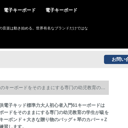
電子キーボード
電子キーボード
の音楽は動き始める。世界有名なブランドだけではな
お問い
ノのキーボードをそのままにする専门の幼児教育の学
Z型琴の支えを練習します。
供電子キッド標準力大人初心者入門61キーボードは
ボードをそのままにする専门の幼児教育の学生が級を
キーボンド＋大きな贈り物のバッグ＋琴のカバー＋Z
練習します。