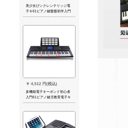
美少女ぴンクレンテリッジ電
子キ61ピアノ鍵盤盤初学入門
多機能88知能版+工型琴架
￥
4,512 円(税込)
多機能電子キーボンド初心者
入門61ピアノ鍵児教育電子キ
ーボンド365黒+【基礎版】