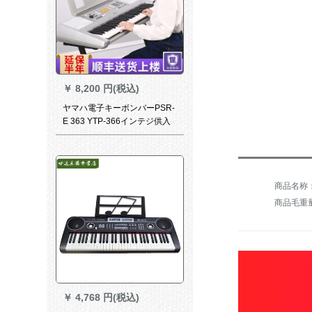
￥
8,200 円(税込)
ヤマハ電子キーボンバーPSR-
E 363 YTP-366インテジ供入
门力61ボタ大人の初心者向け
ピアノトリングボング360公
式装備+フルパッド360公式装
備
商品毛重量：
￥
4,768 円(税込)