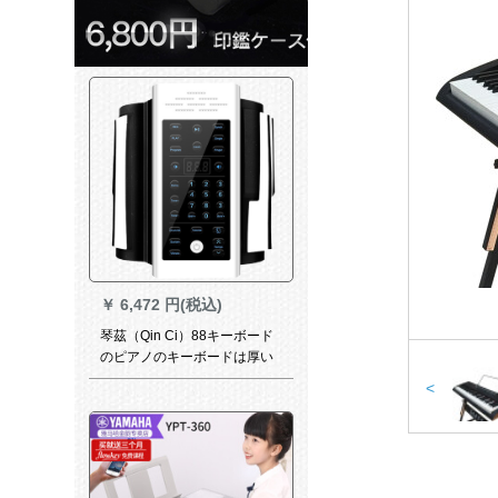
￥
6,472 円(税込)
琴茲（Qin Ci）88キーボード
のピアノのキーボードは厚い
専门版の大人の初心者が入门
<
して携帯型の折り畳电子キー
61キーボードの手巻きの电子
キーボストンファンシーの白
を练习します。