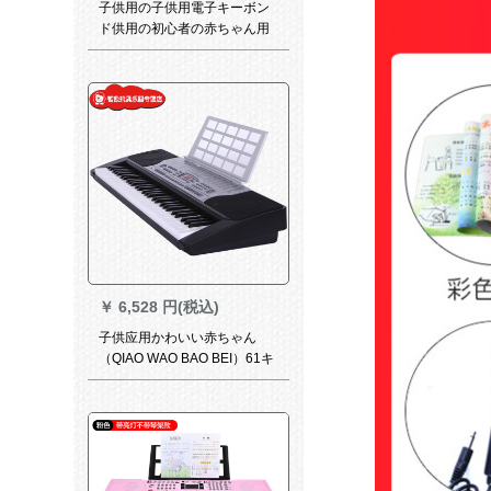
子供用の子供用電子キーボン
ド供用の初心者の赤ちゃん用
ピアノには、マイク61ボタと
女の子用のおちゃんが払って
います。練習版のハンマボー
ル+3 C電源+マイク+キーボン
ドを弾きます。
￥
6,528 円(税込)
子供应用かわいい赤ちゃん
（QIAO WAO BAO BEI）61キ
ーボンドの電子キーボンド電
源付の小さなピカノのおちゃ
んちゃんちゃん赤ちゃんぽん
電子キー教授61ピアボーボー
ボーボーボーボーボーボード
知能教育琴+ダブキーボンド