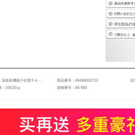
商品名称：深港多機能子供電子キーボンド標準力大人初心者入門61ボタンピアノの鍵盤を模した専門的な幼児教学生の試験レベル練習電子キーボンド+大祝儀バッグ+琴カバー+Z型琴架
商品番号：49496833712
店
100.00 g
貨物番号：SK 680