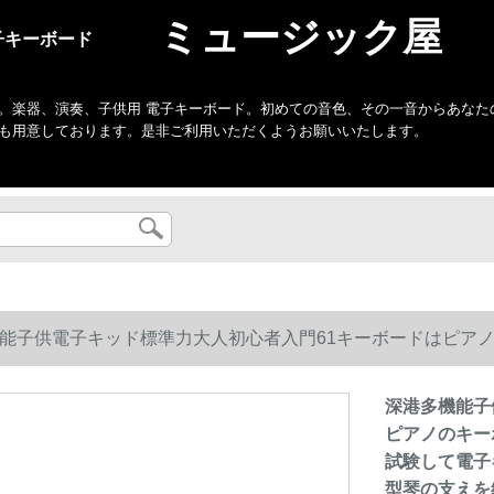
ミュージック屋
子キーボード
。楽器、演奏、子供用 電子キーボード。初めての音色、その一音からあなた
も用意しております。是非ご利用いただくようお願いいたします。
能子供電子キッド標準力大人初心者入門61キーボードはピア
験して電子キーボンド＋大きな贈り物のバッグ＋琴のカバー＋
深港多機能子
ピアノのキー
試験して電子
型琴の支えを