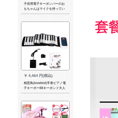
子供用電子キーボンバーのお
もちゃんはマイクを持ってい
ます。赤ちゃん用ピアノは1-
3-6-8歳の青いライトと豪華版
を弾きます。電源+マイク+楽
谱+アニメのキーボードです。
￥
4,464 円(税込)
相思鳥(lovebird)手巻ピアノ電
子キーボー88キーボンド大人
子試用テストテ-プMIDIベベル
延音ペダー88キーボンド手巻
きピノX S 451